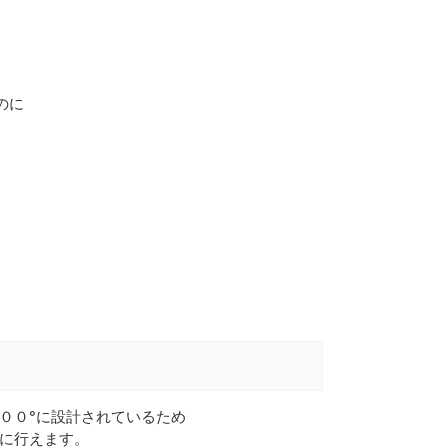
のに
００°に設計されているため
に行えます。