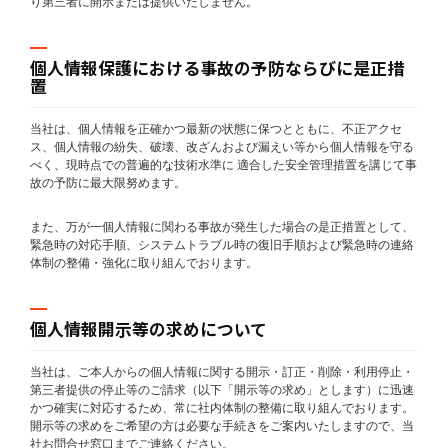
り第三者に開示または提供いたしません。
個人情報保護における事故の予防ならびに是正措
置
当社は、個人情報を正確かつ最新の状態に保つとともに、不正アクセ
ス、個人情報の紛失、破壊、改ざんおよび漏えい等から個人情報を守る
べく、現時点での普遍的な技術水準に 適合した安全管理措置を講じて事
故の予防に最大限努めます。
また、万が一個人情報に関わる事故が発生した場合の是正措置として、
緊急時の対応手順、システムトラブル時の復旧手順および緊急時の連絡
体制の整備・強化に取り組んでおります。
個人情報開示等の求めについて
当社は、ご本人からの個人情報に関する開示・訂正・削除・利用停止・
第三者提供の停止等のご請求（以下「開示等の求め」とします）に迅速
かつ確実に対応するため、常に社内体制の整備に取り組んでおります。
開示等の求めをご希望の方は必要な手続きをご案内いたしますので、当
社お問合せ窓口までご連絡ください。