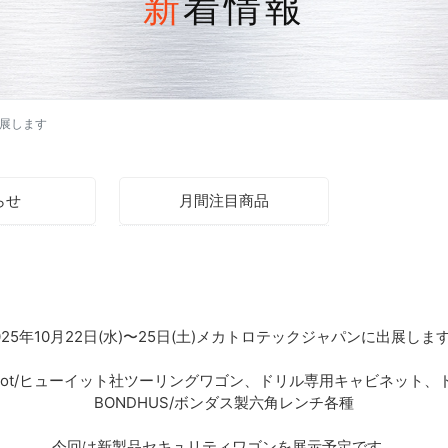
新着情報
出展します
らせ
月間注目商品
025年10月22日(水)〜25日(土)メカトロテックジャパンに出展しま
ot/
ヒューイット社
ツーリングワゴン、ドリル専用キャビネット、
BONDHUS/ボンダス製六角レンチ各種
今回は新製品セキュリティワゴンを展示予定です。