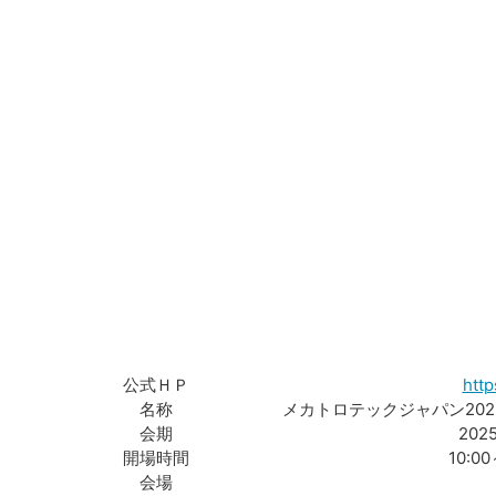
公式ＨＰ
http
名称
メカトロテックジャパン2025 M
会期
202
開場時間
10:0
会場