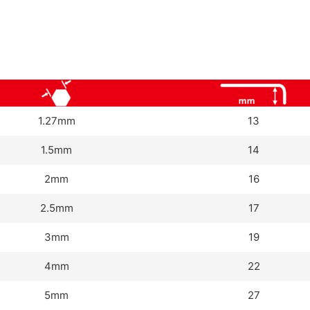
1.27mm
13
1.5mm
14
2mm
16
2.5mm
17
3mm
19
4mm
22
5mm
27