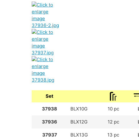
Set
37938
BLX10G
10 pc
37936
BLX12G
12 pc
37937
BLX13G
13 pc