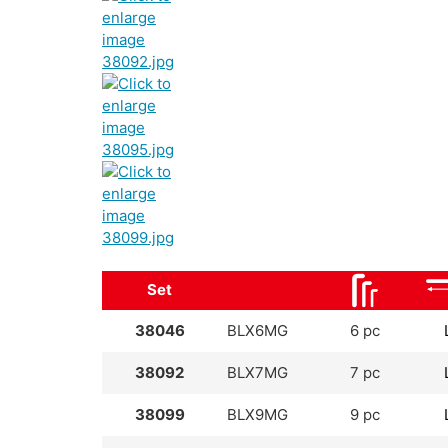
Set
38046
BLX6MG
6 pc
38092
BLX7MG
7 pc
38099
BLX9MG
9 pc