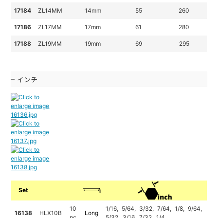
17184
ZL14MM
14mm
55
260
17186
ZL17MM
17mm
61
280
17188
ZL19MM
19mm
69
295
インチ
Set
10
1/16, 5/64, 3/32, 7/64, 1/8,
9/64,
16138
HLX10B
Long
pc
5/32, 3/16, 7/32, 1/4