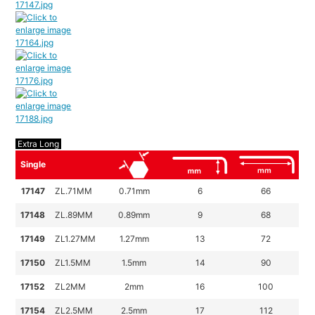
Extra Long
Single
17147
ZL.71MM
0.71mm
6
66
17148
ZL.89MM
0.89mm
9
68
17149
ZL1.27MM
1.27mm
13
72
17150
ZL1.5MM
1.5mm
14
90
17152
ZL2MM
2mm
16
100
17154
ZL2.5MM
2.5mm
17
112