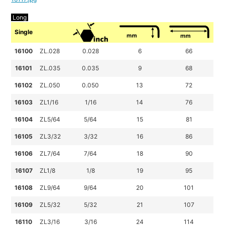
Long
Single
16100
ZL.028
0.028
6
66
16101
ZL.035
0.035
9
68
16102
ZL.050
0.050
13
72
16103
ZL1/16
1/16
14
76
16104
ZL5/64
5/64
15
81
16105
ZL3/32
3/32
16
86
16106
ZL7/64
7/64
18
90
16107
ZL1/8
1/8
19
95
16108
ZL9/64
9/64
20
101
16109
ZL5/32
5/32
21
107
16110
ZL3/16
3/16
24
114