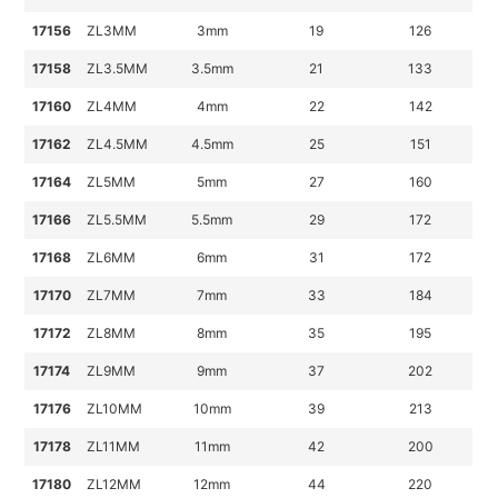
17156
ZL3MM
3mm
19
126
17158
ZL3.5MM
3.5mm
21
133
17160
ZL4MM
4mm
22
142
17162
ZL4.5MM
4.5mm
25
151
17164
ZL5MM
5mm
27
160
17166
ZL5.5MM
5.5mm
29
172
17168
ZL6MM
6mm
31
172
17170
ZL7MM
7mm
33
184
17172
ZL8MM
8mm
35
195
17174
ZL9MM
9mm
37
202
17176
ZL10MM
10mm
39
213
17178
ZL11MM
11mm
42
200
17180
ZL12MM
12mm
44
220