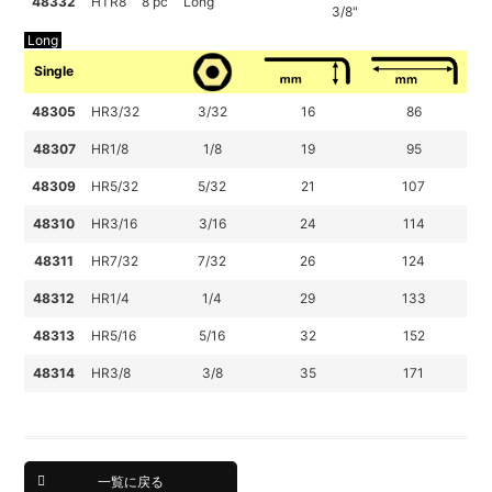
48332
HTR8
8 pc
Long
3/8"
Long
Single
48305
HR3/32
3/32
16
86
48307
HR1/8
1/8
19
95
48309
HR5/32
5/32
21
107
48310
HR3/16
3/16
24
114
48311
HR7/32
7/32
26
124
48312
HR1/4
1/4
29
133
48313
HR5/16
5/16
32
152
48314
HR3/8
3/8
35
171
一覧に戻る