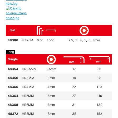
Set
48386
HTR6M
6 pc
Long
2.5, 3, 4, 5, 6, 8mm
Long
Single
48354
HR2.5MM
2.5mm
17
88
48356
HR3MM
3mm
19
98
48360
HR4MM
4mm
22
110
48364
HR5MM
5mm
27
119
48368
HR6MM
6mm
31
139
48372
HR8MM
8mm
35
152