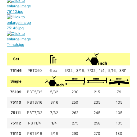
Set
75146
PBTX60
6 pc
5/32、3/16、7/32、1/4、5/16、3/8"
Single
75109
PBT5/32
5/32
230
215
79
75110
PBT3/16
3/16
250
235
105
75111
PBT7/32
7/32
262
245
105
75112
PBT1/4
1/4
275
258
105
75113
PBT5/16
5/16
290
270
130