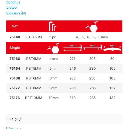
Set
75148
PBTX50M
5 pc
4、5、6、8、10mm
Single
75160
PBT4MM
4mm
221
205
80
75164
PBT5MM
5mm
246
230
105
75168
PBT6MM
6mm
265
250
105
75172
PBT8MM
8mm
286
265
132
75176
PBT10MM
10mm
310
285
132
インチ