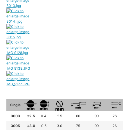
Single
3003
⊖2.5
0.4
2.5
60
99
26
3005
⊖3.0
0.5
3.0
75
99
26