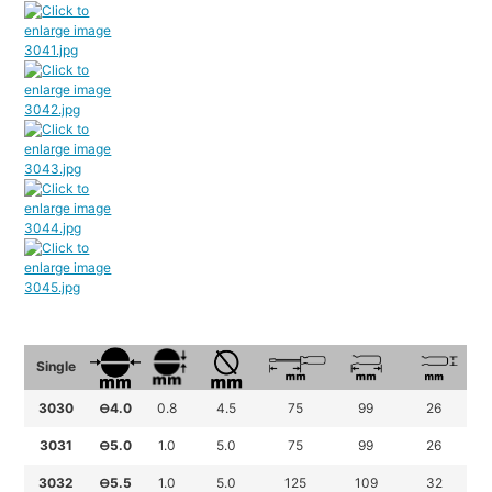
Single
3030
⊖4.0
0.8
4.5
75
99
26
3031
⊖5.0
1.0
5.0
75
99
26
3032
⊖5.5
1.0
5.0
125
109
32