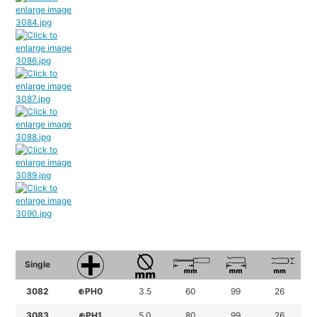
Single
3082
⊕PH0
3.5
60
99
26
3083
⊕PH1
5.0
80
99
26