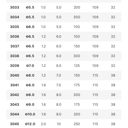
3033
⊖5.5
1.0
5.0
200
109
32
3034
⊖5.5
1.0
5.0
300
109
32
3035
⊖6.0
1.0
5.0
100
109
32
3036
⊖6.5
1.2
6.0
100
109
32
3037
⊖6.5
1.2
6.0
150
109
32
3038
⊖6.5
1.2
6.0
300
109
32
3039
⊖7.0
1.2
6.0
125
109
32
3040
⊖8.0
1.2
7.0
150
115
38
3041
⊖8.0
1.6
7.0
175
115
38
3042
⊖8.0
1.6
8.0
300
115
38
3043
⊖9.0
1.6
8.0
175
115
38
3044
⊖10.0
1.6
8.0
200
115
38
3045
⊖12.0
2.0
10
250
115
38