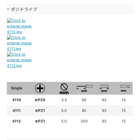
ポジドライブ
Single
4110
⊕PZ0
3.5
60
93
15
4111
⊕PZ1
5.0
80
93
15
4112
⊕PZ1
5.0
200
93
15