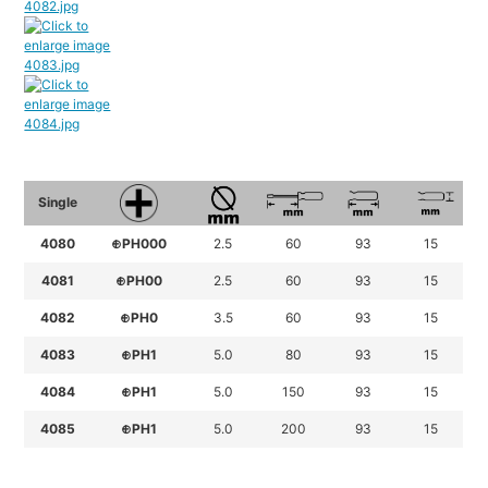
Single
4080
⊕PH000
2.5
60
93
15
4081
⊕PH00
2.5
60
93
15
4082
⊕PH0
3.5
60
93
15
4083
⊕PH1
5.0
80
93
15
4084
⊕PH1
5.0
150
93
15
4085
⊕PH1
5.0
200
93
15