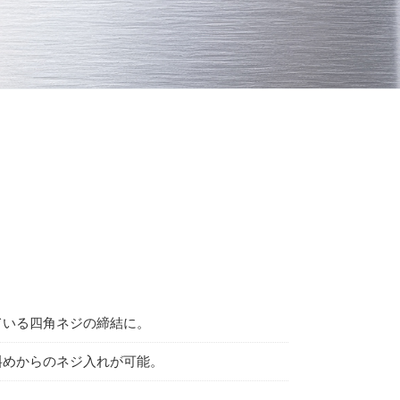
ている四角ネジの締結に。
斜めからのネジ入れが可能。