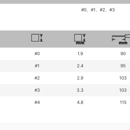
#0、#1、#2、#3
#0
1.9
90
#1
2.4
95
#2
2.9
103
#3
3.3
103
#4
4.8
115