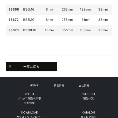
38668
BS6MG
6mm
262
mm
139
mm
33mm
38672
BS8MG
8mm
283
mm
161
mm
33mm
38676
BS10MG
10mm
305
mm
108
mm
33mm
一覧に戻る
HOME
新着情報
会社情報
ABOUT
PRODUCT
ボンダス製品の特長
製品一覧
技術情報
DOWNLOAD
CATALOG
カタログダウンロード
カタログ請求