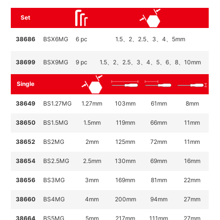
Set
38686
BSX6MG
6 pc
1.5、2、2.5、3、4、5mm
38699
BSX9MG
9 pc
1.5、2、2.5、3、4、5、6、8、10mm
Single
38649
BS1.27MG
1.27mm
103mm
61mm
8mm
38650
BS1.5MG
1.5mm
119mm
66
mm
11mm
38652
BS2MG
2mm
125
mm
72
mm
11mm
38654
BS2.5MG
2.5mm
130
mm
69
mm
16mm
38656
BS3MG
3mm
169
mm
81
mm
22mm
38660
BS4MG
4mm
200
mm
94
mm
27mm
38664
BS5MG
5mm
217
mm
111
mm
27mm