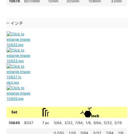
10676
BS10MM
10mm
305
mm
108
mm
33mm
インチ
Set
10645
BSX7
7 pc
5/64, 3/32, 7/64, 1/8, 9/64, 5/32, 3/16
0.050, 1/16, 5/64, 3/32, 7/64, 1/8,