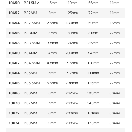
10650
BS1.5MM
1.5mm
119mm
66
mm
11mm
10652
BS2MM
2mm
125
mm
72
mm
11mm
10654
BS2.5MM
2.5mm
130
mm
69
mm
16mm
10656
BS3MM
3mm
169
mm
81
mm
22mm
10658
BS3.5MM
3.5mm
174
mm
86
mm
22mm
10660
BS4MM
4mm
200
mm
94
mm
27mm
10662
BS4.5MM
4.5mm
215
mm
110
mm
27mm
10664
BS5MM
5mm
217
mm
111
mm
27mm
10666
BS5.5MM
5.5mm
236
mm
126
mm
27mm
10668
BS6MM
6mm
262
mm
139
mm
33mm
10670
BS7MM
7mm
268
mm
145
mm
33mm
10672
BS8MM
8mm
283
mm
161
mm
33mm
10674
BS9MM
9mm
298
mm
175
mm
33mm