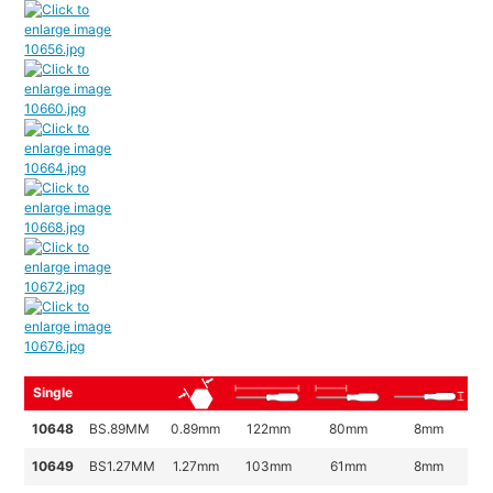
Single
10648
BS.89MM
0.89mm
122mm
80mm
8mm
10649
BS1.27MM
1.27mm
103mm
61mm
8mm