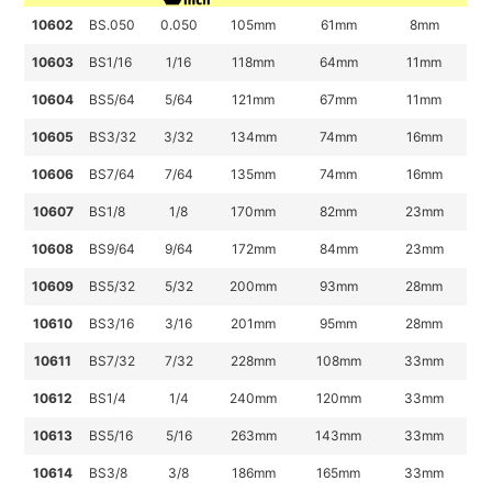
10602
BS.050
0.050
105mm
61
mm
8
mm
10603
BS1/16
1/16
118
mm
64
mm
11
mm
10604
BS5/64
5/64
121
mm
67
mm
11
mm
10605
BS3/32
3/32
134
mm
74
mm
16
mm
10606
BS7/64
7/64
135
mm
74
mm
16
mm
10607
BS1/8
1/8
170
mm
82
mm
23
mm
10608
BS9/64
9/64
172
mm
84
mm
23
mm
10609
BS5/32
5/32
200
mm
93
mm
28
mm
10610
BS3/16
3/16
201
mm
95
mm
28
mm
10611
BS7/32
7/32
228
mm
108
mm
33
mm
10612
BS1/4
1/4
240
mm
120
mm
33
mm
10613
BS5/16
5/16
263
mm
143
mm
33
mm
10614
BS3/8
3/8
186
mm
165
mm
33
mm