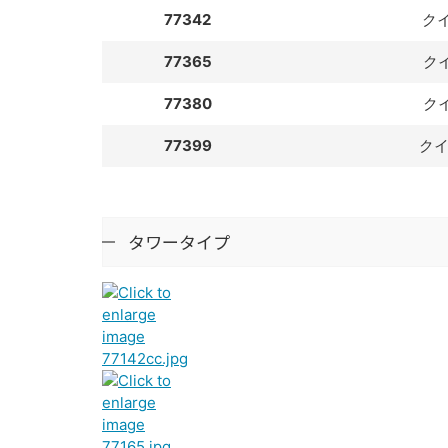
77342
ク
77365
ク
77380
ク
77399
ク
タワータイプ