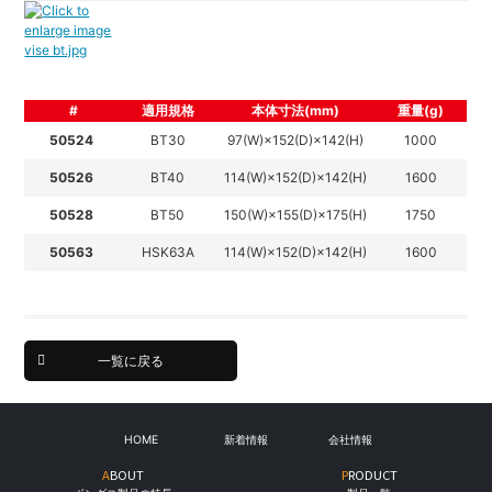
#
適用規格
本体寸法(mm)
重量(g)
50524
BT30
97(W)×152(D)×142(H)
1000
50526
BT40
114(W)×152(D)×142(H)
1600
50528
BT50
150(W)×155(D)×175(H)
1750
50563
HSK63A
114(W)×152(D)×142(H)
1600
一覧に戻る
HOME
新着情報
会社情報
ABOUT
PRODUCT